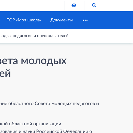
Версия для слабовидящих
Поиск по сайту
ТОР «Моя школа»
Документы
лодых педагогов и преподавателей
вета молодых
ей
ние областного Совета молодых педагогов и
ской областной организации
ования и науки Российской Федерации о