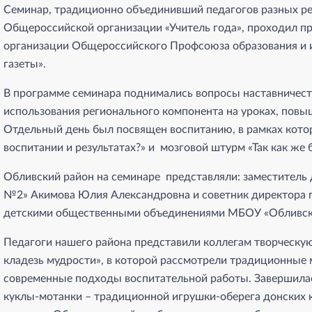
Семинар, традиционно объединивший педагогов разных рег
Общероссийской организации «Учитель года», проходил п
организации Общероссийского Профсоюза образования и
газеты».
В программе семинара поднимались вопросы наставничест
использования регионального компонента на уроках, повы
Отдельный день был посвящен воспитанию, в рамках котор
воспитании и результатах?» и мозговой штурм «Так как же 
Обливский район на семинаре представляли: заместител
№2» Акимова Юлия Александровна и советник директора п
детскими общественными объединениями МБОУ «Обливск
Педагоги нашего района представили коллегам творческу
кладезь мудрости», в которой рассмотрели традиционные 
современные подходы воспитательной работы. Завершилас
куклы-мотанки – традиционной игрушки-оберега донских ка