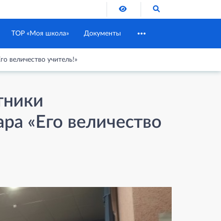
Версия для слабовидящих
Поиск по сайту
ТОР «Моя школа»
Документы
о величество учитель!»
тники
ра «Его величество