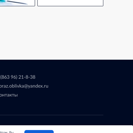
 (863 96) 21-8-38
braz.oblivka@yandex.ru
онтакты
делано с
❤
в
ООО "Проводник"
айтом, Вы