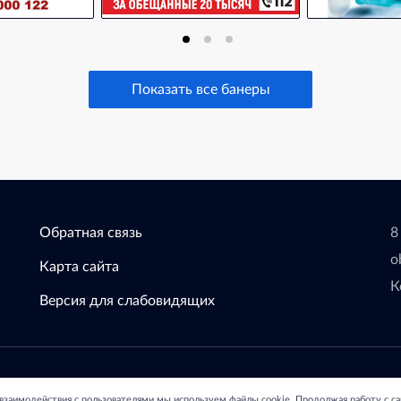
Показать все банеры
Обратная связь
8
o
Карта сайта
К
Версия для слабовидящих
зования Администрации
С
 взаимодействия с пользователями мы используем файлы cookie. Продолжая работу с с