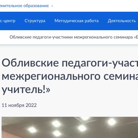
нительное образование
с-центр
Структура
Методическая работа
Деятельность
Обливские педагоги-участники межрегионального семинара «Ег
Обливские педагоги-учас
межрегионального семина
учитель!»
11 ноября 2022