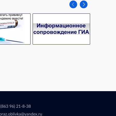
 (863 96) 21-8-38
braz.oblivka@yandex.ru