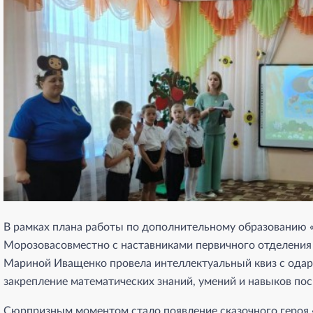
В рамках плана работы по дополнительному образованию «У
Морозовасовместно с наставниками первичного отделени
Мариной Иващенко провела интеллектуальный квиз с одар
закрепление математических знаний, умений и навыков по
Сюрпризным моментом стало появление сказочного героя «