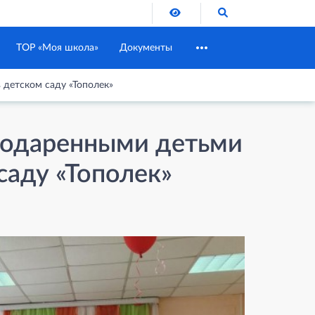
Версия для слабовидящих
Поиск по сайту
ТОР «Моя школа»
Документы
 детском саду «Тополек»
 одаренными детьми
саду «Тополек»