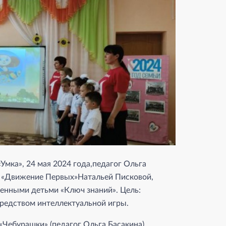
мка», 24 мая 2024 года,педагог Ольга
я «Движение Первых»Натальей Писковой,
енными детьми «Ключ знаний». Цель:
средством интеллектуальной игры.
Чебурашки» (педагог Ольга Басакина),