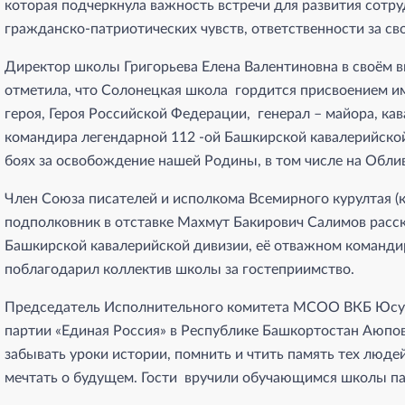
которая подчеркнула важность встречи для развития сотр
гражданско-патриотических чувств, ответственности за св
Директор школы Григорьева Елена Валентиновна в своём в
отметила, что Солонецкая школа гордится присвоением 
героя, Героя Российской Федерации, генерал – майора, ка
командира легендарной 112 ‑ой Башкирской кавалерийско
боях за освобождение нашей Родины, в том числе на Обли
Член Союза писателей и исполкома Всемирного курултая (к
подполковник в отставке Махмут Бакирович Салимов расс
Башкирской кавалерийской дивизии, её отважном командир
поблагодарил коллектив школы за гостеприимство.
Председатель Исполнительного комитета МСОО ВКБ Юсу
партии «Единая Россия» в Республике Башкортостан Аюпов
забывать уроки истории, помнить и чтить память тех люд
мечтать о будущем. Гости вручили обучающимся школы па