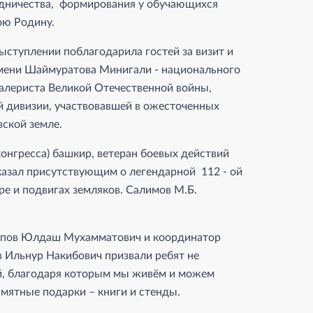
удничества, формирования у обучающихся
ою Родину.
ыступлении поблагодарила гостей за визит и
имени Шаймуратова Минигали - национального
валериста Великой Отечественной войны,
й дивизии, участвовавшей в ожесточенных
вской земле.
онгресса) башкир, ветеран боевых действий
казал присутствующим о легендарной 112 ‑ ой
е и подвигах земляков. Салимов М.Б.
пов Юлдаш Мухамматович и координатор
 Ильнур Накибович призвали ребят не
ей, благодаря которым мы живём и можем
мятные подарки – книги и стенды.