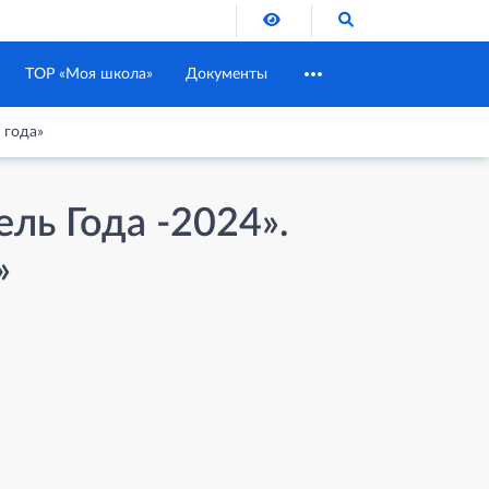
Версия для слабовидящих
Поиск по сайту
ТОР «Моя школа»
Документы
 года»
ль Года -2024».
»