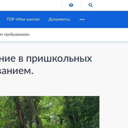
Версия для слабовидящих
Поиск по сайту
ТОР «Моя школа»
Документы
ым пребыванием.
ние в пришкольных
ванием.