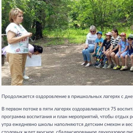
Продолжается оздоровление в пришкольных лагерях с дн
В первом потоке в пяти лагерях оздоравливается 75 воспи
программа воспитания и план мероприятий, чтобы отдых р
утра ежедневно школы наполняются детским смехом и весё
столовых ждет вкусное, сбалансированное двухразовое пи