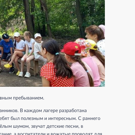
евным пребыванием.
танников. В каждом лагере разработана
ебят был полезным и интересным. С раннего
лым шумом, звучат детские песни, в
тание, а воспитатели и вожатые проводят для