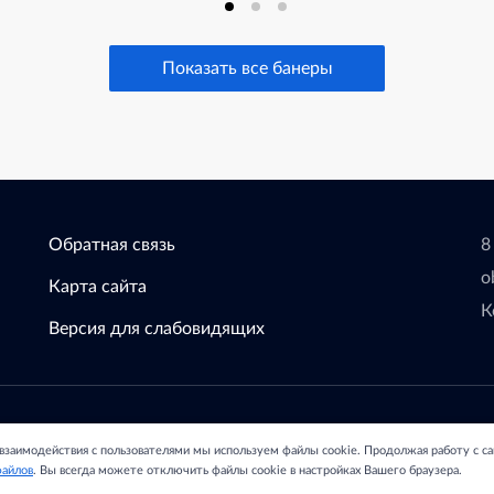
Показать все банеры
Обратная связь
8
o
Карта сайта
К
Версия для слабовидящих
зования Администрации
С
 взаимодействия с пользователями мы используем файлы cookie. Продолжая работу с с
остовской области.
файлов
. Вы всегда можете отключить файлы cookie в настройках Вашего браузера.