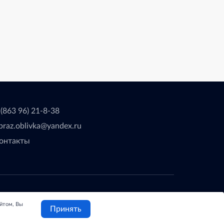
 (863 96) 21-8-38
braz.oblivka@yandex.ru
онтакты
делано с
❤
в
ООО "Проводник"
айтом, Вы
Принять