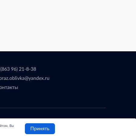
 (863 96) 21-8-38
braz.oblivka@yandex.ru
онтакты
делано с
❤
в
ООО "Проводник"
айтом, Вы
Принять