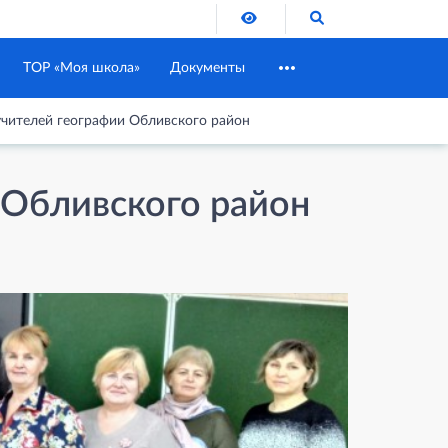
Версия для слабовидящих
Поиск по сайту
ТОР «Моя школа»
Документы
чителей географии Обливского район
 Обливского район