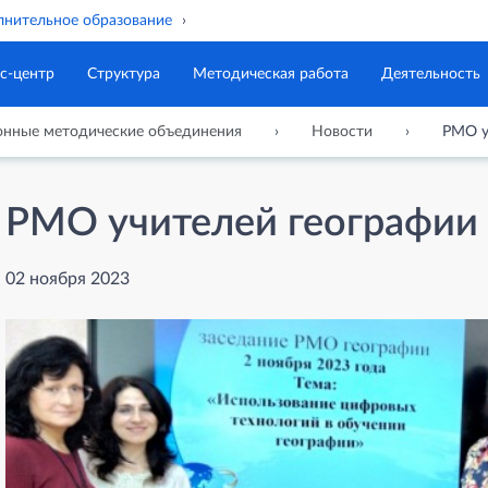
нительное образование
с-центр
Структура
Методическая работа
Деятельность
онные методические объединения
Новости
РМО у
РМО учителей географии
02 ноября 2023