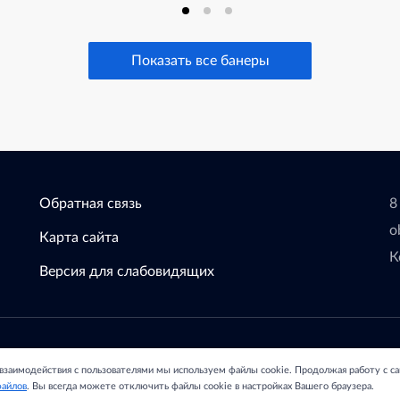
Показать все банеры
Обратная связь
8
o
Карта сайта
К
Версия для слабовидящих
зования Администрации
С
 взаимодействия с пользователями мы используем файлы cookie. Продолжая работу с с
остовской области.
файлов
. Вы всегда можете отключить файлы cookie в настройках Вашего браузера.