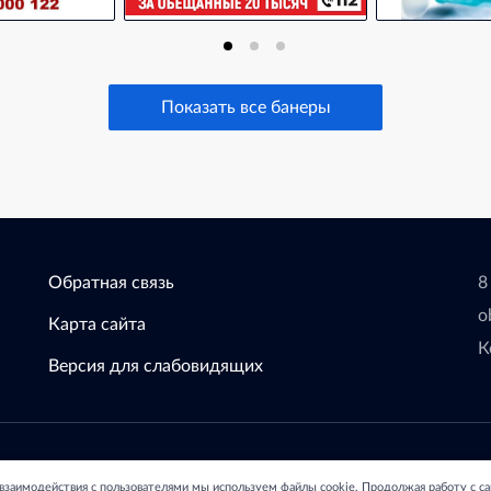
Показать все банеры
Обратная связь
8
o
Карта сайта
К
Версия для слабовидящих
зования Администрации
С
 взаимодействия с пользователями мы используем файлы cookie. Продолжая работу с с