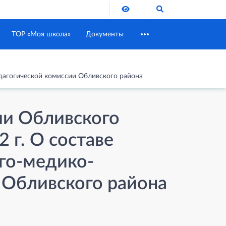
Версия для слабовидящих
Поиск по сайту
ТОР «Моя школа»
Документы
дагогической комиссии Обливского района
и Обливского
 г. О составе
го-медико-
 Обливского района