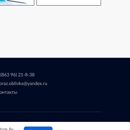
 (863 96) 21-8-38
braz.oblivka@yandex.ru
онтакты
делано с
❤
в
ООО "Проводник"
айтом, Вы