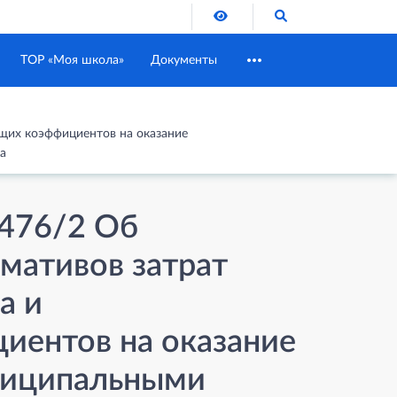
Версия для слабовидящих
Поиск по сайту
ТОР «Моя школа»
Документы
ющих коэффициентов на оказание
а
 476/2 Об
мативов затрат
а и
иентов на оказание
ниципальными