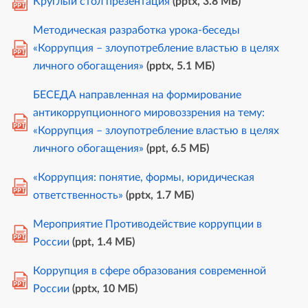
Круглый стол презентация
(pptx, 3.8 MБ)
PPT
Методическая разработка урока-беседы
«Коррупция – злоупотребление властью в целях
PPT
личного обогащения»
(pptx, 5.1 MБ)
БЕСЕДА направленная на формирование
антикоррупционного мировоззрения на тему:
PPT
«Коррупция – злоупотребление властью в целях
личного обогащения»
(ppt, 6.5 MБ)
«Коррупция: понятие, формы, юридическая
PPT
ответственность»
(pptx, 1.7 MБ)
Мероприятие Противодействие коррупции в
PPT
России
(ppt, 1.4 MБ)
Коррупция в сфере образования современной
PPT
России
(pptx, 10 MБ)