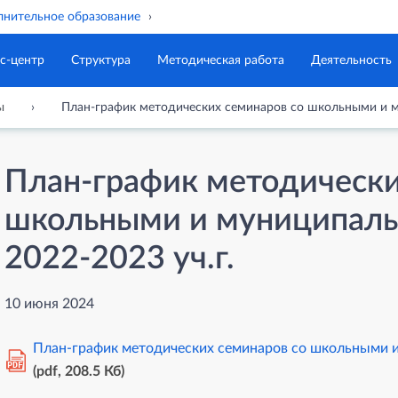
нительное образование
с-центр
Структура
Методическая работа
Деятельность
ы
План-график методических семинаров со школьными и м
План-график методически
школьными и муниципал
2022-2023 уч.г.
10 июня 2024
План-график методических семинаров со школьными и
PDF
(pdf, 208.5 Кб)